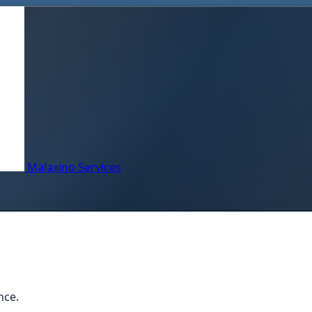
Malaxino Services
nce.