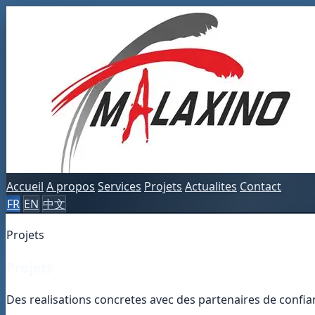
Accueil
A propos
Services
Projets
Actualites
Contact
FR
EN
中文
Projets
Projets
Des realisations concretes avec des partenaires de confia