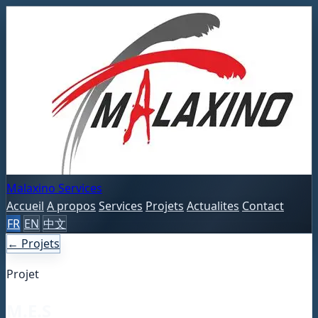
Malaxino Services
Accueil
A propos
Services
Projets
Actualites
Contact
FR
EN
中文
← Projets
Projet
M.E.S