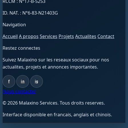
RCCM : N°17-B-5253
ID. NAT. : N°6-83-N21403G
Navigation
Accueil
A propos
Services
Projets
Actualites
Contact
Restez connectes
Suivez Malaxino sur les reseaux sociaux pour nos
actualites, projets et annonces importantes.
f
in
ig
Nous contacter
© 2026 Malaxino Services. Tous droits reserves.
Interface disponible en francais, anglais et chinois.