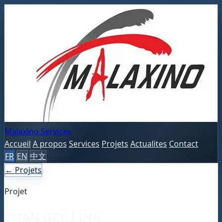
Malaxino Services
Accueil
A propos
Services
Projets
Actualites
Contact
FR
EN
中文
← Projets
Projet
TITAN DRILLING