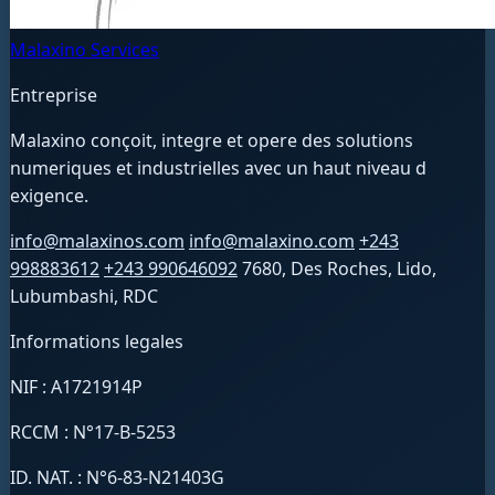
Malaxino Services
Entreprise
Malaxino conçoit, integre et opere des solutions
numeriques et industrielles avec un haut niveau d
exigence.
info@malaxinos.com
info@malaxino.com
+243
998883612
+243 990646092
7680, Des Roches, Lido,
Lubumbashi, RDC
Informations legales
NIF : A1721914P
RCCM : N°17-B-5253
ID. NAT. : N°6-83-N21403G