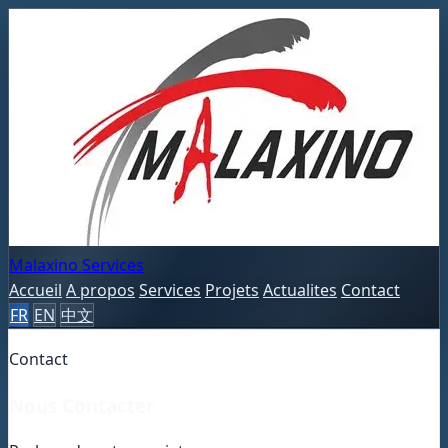
Malaxino Services
Accueil
A propos
Services
Projets
Actualites
Contact
FR
EN
中文
Contact
Nous Contacter